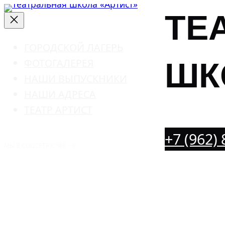
Перейти
ТЕ
к
содержимому
ГОРОДСКОЙ ЛАГЕРЬ
ФОТОГАЛЕРЕЯ
ШК
НАШИ ВЫПУСКНИКИ
НАШИ АДРЕСА
ТЕАТР АРТИСТ
+7 (962)
ВКонтакте
Telegram
МЫ В СОЦСЕТЯХ: