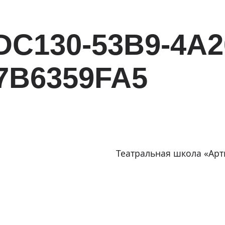
DC130-53B9-4A2
7B6359FA5
Театральная школа «Арти