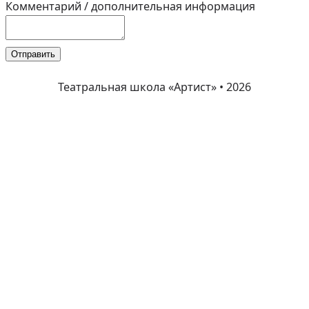
а
Комментарий / дополнительная информация
ш
е
Отправить
Н
о
Театральная школа «Артист» • 2026
м
е
р
К
о
м
м
е
н
т
а
р
и